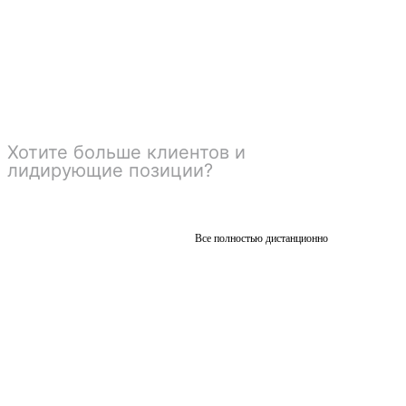
Оставьте заявку, и мы подберем
оптимальный вариант под ваши задачи
и бюджет!
Хотите больше клиентов и
лидирующие позиции?
Мы
сделаем ваш бизнес №1 в
вашем городе.
Все полностью дистанционно