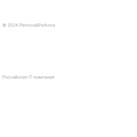
© 2024 Perkova&Perkova
Политика конфиденциальности
Публичная оферта
Сайты
Реклама
Брендинг
3-D
Российская IT-компания
Dprofile
Telegram
Vk