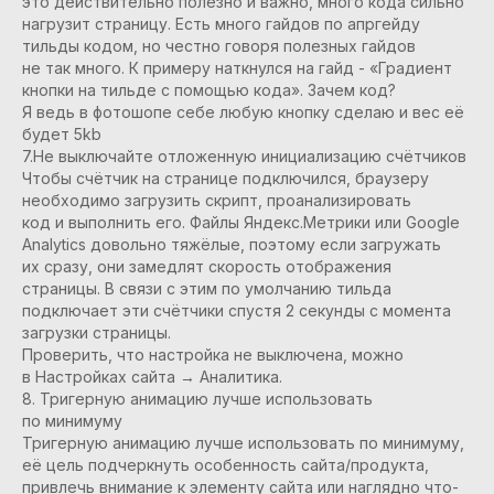
это действительно полезно и важно, много кода сильно
нагрузит страницу. Есть много гайдов по апргейду
тильды кодом, но честно говоря полезных гайдов
не так много. К примеру наткнулся на гайд - «Градиент
кнопки на тильде с помощью кода». Зачем код?
Я ведь в фотошопе себе любую кнопку сделаю и вес её
будет 5kb
7.Не выключайте отложенную инициализацию счётчиков
Чтобы счётчик на странице подключился, браузеру
необходимо загрузить скрипт, проанализировать
код и выполнить его. Файлы Яндекс.Метрики или Google
Analytics довольно тяжёлые, поэтому если загружать
их сразу, они замедлят скорость отображения
страницы. В связи с этим по умолчанию тильда
подключает эти счётчики спустя 2 секунды с момента
загрузки страницы.
Проверить, что настройка не выключена, можно
в Настройках сайта → Аналитика.
8. Тригерную анимацию лучше использовать
по минимуму
Тригерную анимацию лучше использовать по минимуму,
её цель подчеркнуть особенность сайта/продукта,
привлечь внимание к элементу сайта или наглядно что-