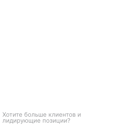
Оставьте заявку, и мы подберем
оптимальный вариант под ваши задачи
и бюджет!
Хотите больше клиентов и
лидирующие позиции?
Мы
сделаем ваш бизнес №1 в
вашем городе.