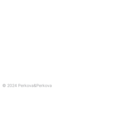
© 2024 Perkova&Perkova
Политика конфиденциальности
Публичная оферта
Сайты
Реклама
Брендинг
3-D