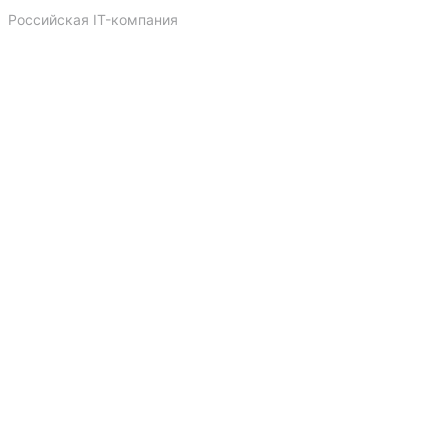
Российская IT-компания
Dprofile
Telegram
Vk