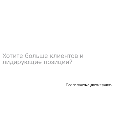
Оставьте заявку, и мы подберем
оптимальный вариант под ваши задачи
и бюджет!
Хотите больше клиентов и
лидирующие позиции?
Мы
сделаем ваш бизнес №1 в
вашем городе.
Все полностью дистанционно