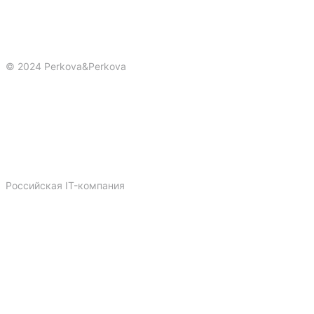
© 2024 Perkova&Perkova
Политика конфиденциальности
Публичная оферта
Сайты
Реклама
Брендинг
3-D
Российская IT-компания
Dprofile
Telegram
Vk