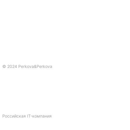
© 2024 Perkova&Perkova
Политика конфиденциальности
Публичная оферта
Сайты
Реклама
Брендинг
3-D
Российская IT-компания
Dprofile