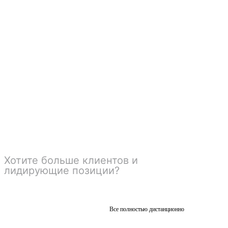
Оставьте заявку, и мы подберем
оптимальный вариант под ваши задачи
и бюджет!
Хотите больше клиентов и
лидирующие позиции?
Мы
сделаем ваш бизнес №1 в
вашем городе.
Все полностью дистанционно