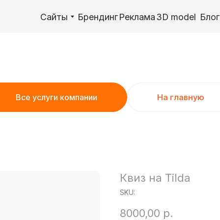
Сайты
Сайты
Брендинг
Брендинг
Реклама
Реклама
3D model
3D model
Блог
Блог
Обучение
Обучение
Все услуги компании
На главную
Квиз на Tilda
SKU:
8000,00
р.