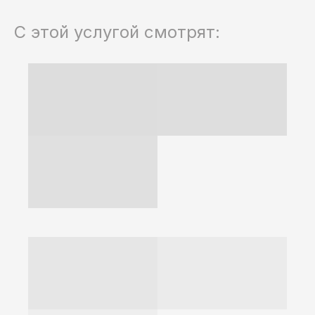
С этой услугой смотрят:
Хотите больше клиентов
и лидирующие позиции?
Мы сделаем ваш бизнес
№ 1 в вашем городе.
Оставьте заявку, и мы подберем
оптимальный вариант под ваши
задачи и бюджет!
+7