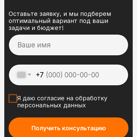
Сайты
Брендинг
Блог
Реклама
3-D
Обучение
Политика конфиденциальности
Публичная оферта
© 2024 Perkova&Perkova
Dprofile
Telegram
WhatsApp
Vk
Tilda Experts