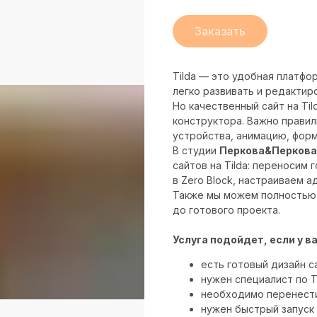
Заказать
Tilda — это удобная платфо
легко развивать и редактир
Но качественный сайт на Ti
конструктора. Важно правил
устройства, анимацию, форм
В студии
Перкова&Перкова
сайтов на Tilda: переносим 
в Zero Block, настраиваем а
Также мы можем полностью р
до готового проекта.
Услуга подойдет, если у ва
есть готовый дизайн са
нужен специалист по Ti
необходимо перенести
нужен быстрый запуск 