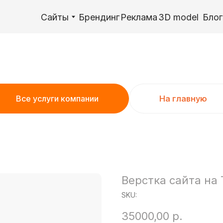
Сайты
Сайты
Брендинг
Брендинг
Реклама
Реклама
3D model
3D model
Блог
Блог
Обучение
Обучение
Все услуги компании
На главную
Верстка сайта на 
SKU:
35000,00
р.