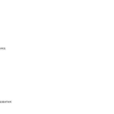
ика.
азвития: