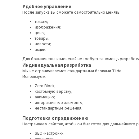
Удобное управление
После запуска вы сможете самостоятельно менять:
тексты;
изображения;
цены;
товары;
новости;
акции.
Для большинства изменений не требуется помощь разработч
Индивидуальная разработка
Мы не ограничиваемся стандартными блоками Tilda.
Используем:
Zero Block;
кастомную верстку;
анимацию;
интерактивные элементы;
нестандартные решения.
Подготовка к продвижению
Настраиваем сайт так, чтобы он был готов для дальнейшего р
SEO-настройки;
аналитика;