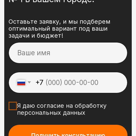
Российская IT-компания
Сайты
Брендинг
Блог
Реклама
3-D
Обучение
Политика конфиденциальности
Публичная оферта
© 2024 Perkova&Perkova
Dprofile
Telegram
WhatsApp