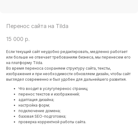
Перенос сайта на Tilda
15 000
р.
Если текущий сайт неудобно редактировать, медленно работает
или больше не отвечает требованиям бизнеса, мы перенесем его
на платформу Tilda.
Во время переноса сохраняем структуру сайта, тексты,
изображения и при необходимости обновляем дизайн, чтобы сайт
выглядел современно и был удобен для дальнейшего развития.
Что входит в услугуперенос страниц;
перенос текстов и изображений;
Хотите больше клиентов
адаптация дизайна;
и лидирующие позиции?
настройка форм;
Мы сделаем ваш бизнес
подключение домена;
№ 1 в вашем городе.
базовая SEO-подготовка;
проверка корректной работы сайта.
Оставьте заявку, и мы подберем